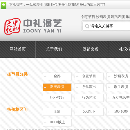
中礼演艺，一站式专业演出外包服务供应商!您身边的演出超市!
创意节目
沙画表演
舞蹈表演
乐
网站首页
关于我们
促销套餐
礼仪
按节目分类
全部
创意节目
沙画表演
激光表演
乐队演出
歌手表演
职业技师
行为艺术
互动视频秀
按价格区间
全部
500以下
500-1000
10000以上