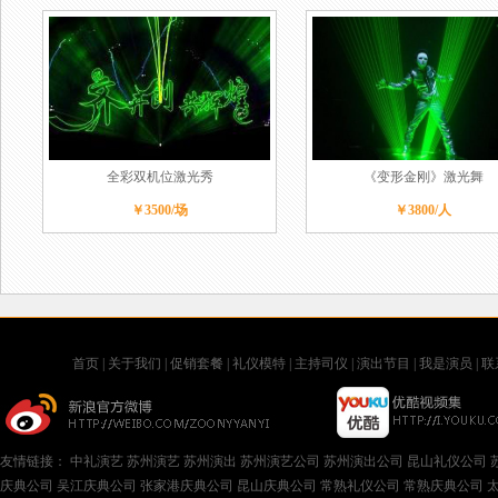
全彩双机位激光秀
《变形金刚》激光舞
￥3500/场
￥3800/人
首页
|
关于我们
|
促销套餐
|
礼仪模特
|
主持司仪
|
演出节目
|
我是演员
|
联
友情链接：
中礼演艺
苏州演艺
苏州演出
苏州演艺公司
苏州演出公司
昆山礼仪公司
庆典公司
吴江庆典公司
张家港庆典公司
昆山庆典公司
常熟礼仪公司
常熟庆典公司