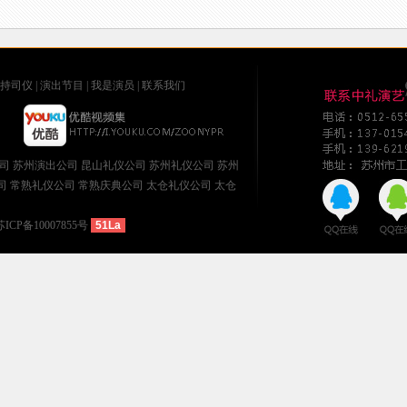
持司仪
|
演出节目
|
我是演员
|
联系我们
司
苏州演出公司
昆山礼仪公司
苏州礼仪公司
苏州
司
常熟礼仪公司
常熟庆典公司
太仓礼仪公司
太仓
苏ICP备10007855号
51La