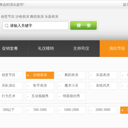
身边的演出超市!
设
创意节目
沙画表演
舞蹈表演
乐器表演
促销套餐
礼仪模特
主持司仪
演出节目
创意节目
沙画表演
舞蹈表演
乐器表演
乐队演出
歌手表演
魔术小丑
杂技武术
行为艺术
互动视频秀
明星模仿秀
500以下
500-1000
1000-2000
2000-3000