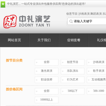
中礼演艺，一站式专业演出外包服务供应商!您身边的演出超市!
创意节目
沙画表演
舞蹈表演
乐
网站首页
关于我们
促销套餐
礼仪
按节目分类
全部
创意节目
沙画表演
激光表演
乐队演出
歌手表演
职业技师
行为艺术
互动视频秀
按价格区间
全部
500以下
500-1000
10000以上