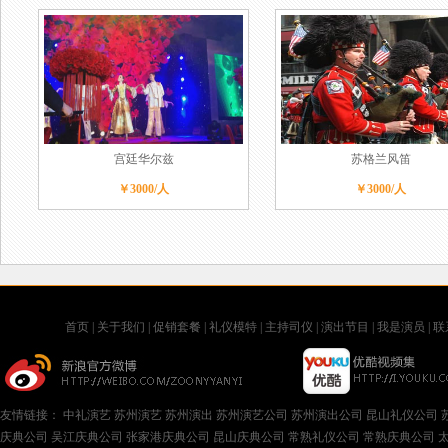
宫廷华尔兹
苏格兰风笛
￥3000/人
￥3000/人
首页
|
关于我们
|
促销套餐
|
礼仪模特
|
主持司仪
|
演出节目
|
我是演员
|
联
友情链接：
中礼演艺
苏州演艺
苏州演出
苏州演艺公司
苏州演出公司
昆山礼仪公司
庆典公司
吴江庆典公司
张家港庆典公司
昆山庆典公司
常熟礼仪公司
常熟庆典公司